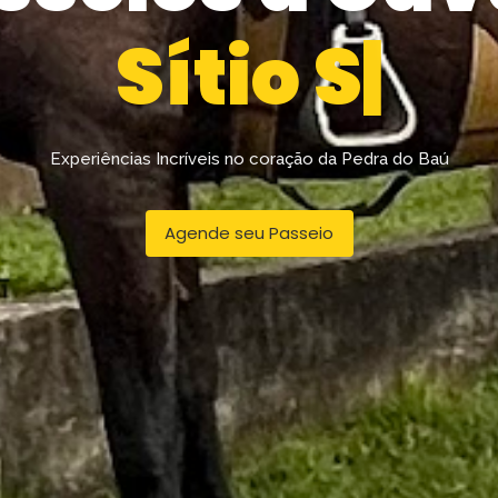
o
S
ã
o
S
e
b
a
s
t
Experiências Incríveis no coração da Pedra do Baú
Agende seu Passeio