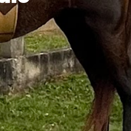
i
ã
o
|