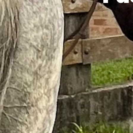
S
í
t
i